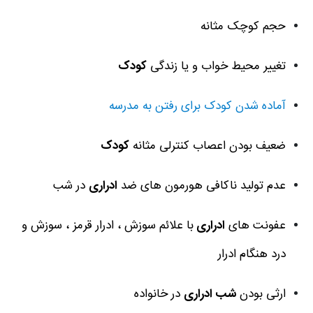
حجم کوچک مثانه
تغییر محیط خواب و یا زندگی
کودک
آماده شدن کودک برای رفتن به مدرسه
ضعیف بودن اعصاب کنترلی مثانه
کودک
عدم تولید ناکافی هورمون های ضد
ادراری
در شب
عفونت های
ادراری
با علائم سوزش ، ادرار قرمز ، سوزش و
درد هنگام ادرار
ارثی بودن
شب ادراری
در خانواده