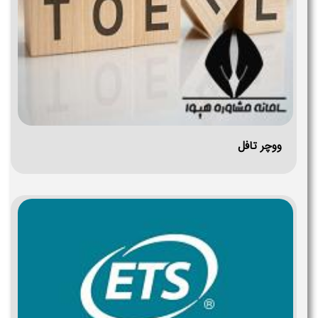
ووچر تافل