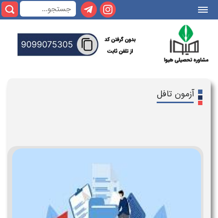
|||
آزمون تافل