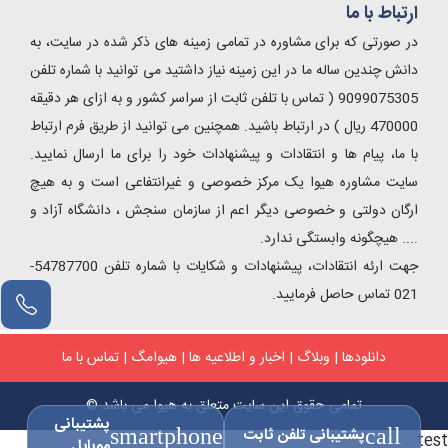
ارتباط با ما
در صورتی که برای مشاوره در تمامی زمینه های ذکر شده در سایت، به
دانش چندین ساله ما در این زمینه نیاز داشتید می توانید با شماره تلفن
9099075305 ( تماس با تلفن ثابت از سراسر کشور و به ازای هر دقیقه
470000 ریال ) در ارتباط باشید. همچنین می توانید از طریق فرم ارتباط
با ما، پیام ها و انتقادات و پیشنهادات خود را برای ما ارسال نمایید.
سایت مشاوره هیوا یک مرکز خصوصی و غیرانتفاعی است و به هیچ
ارگان دولتی و خصوصی دیگر اعم از سازمان سنجش ، دانشگاه آزاد و
.... هیچگونه وابستگی ندارد.
جهت ارئه انتقادات، پیشنهادات و شکایات با شماره تلفن 54787700-
021 تماس حاصل فرمایید.
دانلودها
|
وبلاگ
|
اخبار و اطلاعیه ها
|
هیوامگ
|
تماس با ما
تمامی حقوق این سایت متعلق به هیوا می باشد ©
پشتیبانی
call
پشتیبانی تلفن ثابت
smartphone
test
موبایل