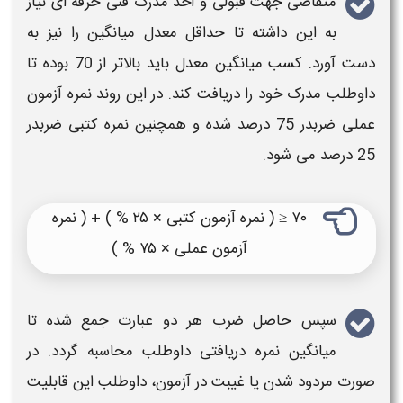
متقاضی جهت قبولی و اخذ
مدرک فنی حرفه ای
نیاز
به این داشته تا حداقل معدل میانگین را نیز به
دست آورد. کسب میانگین معدل باید بالاتر از 70 بوده تا
داوطلب مدرک خود را دریافت کند. در این روند نمره
آزمون
عملی ضربدر 75 درصد شده و همچنین نمره کتبی ضربدر
25 درصد می شود.
۷۰ ≤ ( نمره آزمون کتبی × ۲۵ % ) + ( نمره
آزمون عملی × ۷۵ % )
سپس حاصل ضرب هر دو عبارت جمع شده تا
میانگین نمره دریافتی داوطلب محاسبه گردد. در
صورت مردود شدن یا غیبت در
آزمون
، داوطلب این قابلیت