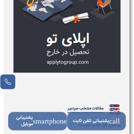
مقالات منتخب سردبیر
پشتیبانی
call
پشتیبانی تلفن ثابت
smartphone
موبایل
پردیس خودگردان چیست