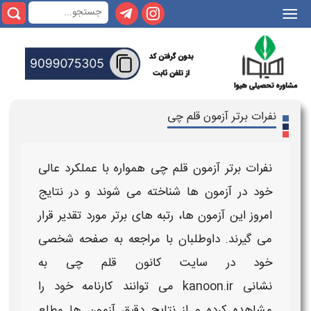
|||
نفرات برتر آزمون قلم چی
نفرات برتر آزمون قلم چی
همواره با عملکرد عالی
خود در
آزمون‌ ها
شناخته می‌ شوند و در
نتایج
امروز
این
آزمون‌ ها
، رتبه‌ های
برتر
مورد تقدیر قرار
می‌ گیرند. داوطلبان با مراجعه به
صفحه شخصی
خود در سایت
کانون قلم چی
به
نشانی
kanoon.ir
می‌ توانند
کارنامه
خود را
مشاهده کرده و از
نتایج دقیق آزمون‌ ها
مطلع