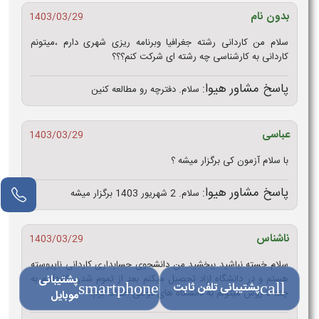
بدون نام
1403/03/29
سلام من کاردانی رشته جغرافیا وبرنامه ریزی شهری دارم ،میتونم
کاردانی به کارشناسی چه رشته ای شرکت کنم؟؟؟
پاسخ مشاور هیوا:
سلام. دفترچه رو مطالعه کنین
عباسی
1403/03/29
با سلام آزمون کی برگزار میشه ؟
پاسخ مشاور هیوا:
مشاور آنلاین
سلام. 2 شهریور 1403 برگزار میشه
ناشناس
1403/03/29
سلام خسته نباشید ببخشید من دانشجوی حسابداری کاردانی ناپیوسته
پشتیبانی
هستم و در دانشگاه ازاد تحصیل میکنم بعد از تموم شدن کاردانیم به
call
پشتیبانی تلفن ثابت
smartphone
چند تا روش میتونم به دانشگاه های دولتی اطراف برم؟
موبایل