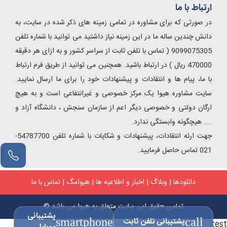
ارتباط با ما
در صورتی که برای مشاوره در تمامی زمینه های ذکر شده در سایت، به
دانش چندین ساله ما در این زمینه نیاز داشتید می توانید با شماره تلفن
9099075305 ( تماس با تلفن ثابت از سراسر کشور و به ازای هر دقیقه
470000 ریال ) در ارتباط باشید. همچنین می توانید از طریق فرم ارتباط
با ما، پیام ها و انتقادات و پیشنهادات خود را برای ما ارسال نمایید.
سایت مشاوره هیوا یک مرکز خصوصی و غیرانتفاعی است و به هیچ
ارگان دولتی و خصوصی دیگر اعم از سازمان سنجش ، دانشگاه آزاد و
.... هیچگونه وابستگی ندارد.
جهت ارئه انتقادات، پیشنهادات و شکایات با شماره تلفن 54787700-
021 تماس حاصل فرمایید.
دانلودها
|
وبلاگ
|
اخبار و اطلاعیه ها
|
هیوامگ
|
تماس با ما
تمامی حقوق این سایت متعلق به هیوا می باشد ©
پشتیبانی
call
پشتیبانی تلفن ثابت
smartphone
test