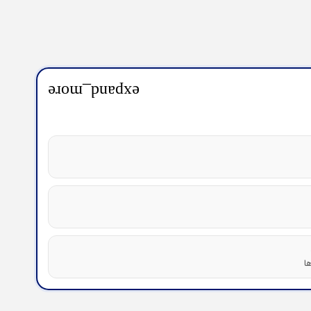
expand_more
ا