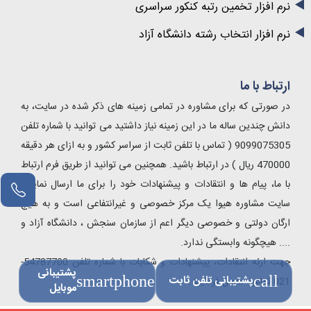
نرم افزار تخمین رتبه کنکور سراسری
نرم افزار انتخاب رشته دانشگاه آزاد
ارتباط با ما
در صورتی که برای مشاوره در تمامی زمینه های ذکر شده در سایت، به
دانش چندین ساله ما در این زمینه نیاز داشتید می توانید با شماره تلفن
9099075305 ( تماس با تلفن ثابت از سراسر کشور و به ازای هر دقیقه
470000 ریال ) در ارتباط باشید. همچنین می توانید از طریق فرم ارتباط
با ما، پیام ها و انتقادات و پیشنهادات خود را برای ما ارسال نمایید.
مشاور آنلاین
سایت مشاوره هیوا یک مرکز خصوصی و غیرانتفاعی است و به هیچ
ارگان دولتی و خصوصی دیگر اعم از سازمان سنجش ، دانشگاه آزاد و
.... هیچگونه وابستگی ندارد.
جهت ارئه انتقادات، پیشنهادات و شکایات با شماره تلفن 54787700-
پشتیبانی
call
پشتیبانی تلفن ثابت
smartphone
021 تماس حاصل فرمایید.
موبایل