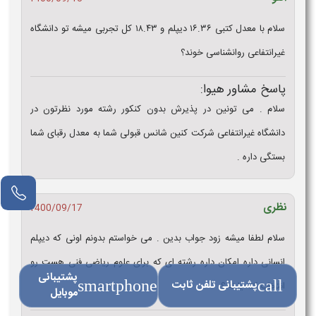
سلام با معدل کتبی ۱۶.۳۶ دیپلم و ۱۸.۴۳ کل تجربی میشه تو دانشگاه
غیرانتفاعی روانشناسی خوند؟
پاسخ مشاور هیوا:
سلام . می تونین در پذیرش بدون کنکور رشته مورد نظرتون در
دانشگاه غیرانتفاعی شرکت کنین شانس قبولی شما به معدل رقبای شما
بستگی داره .
مشاور آنلاین
نظری
1400/09/17
سلام لطفا میشه زود جواب بدین . می خواستم بدونم اونی که دیپلم
انسانی داره امکان داره رشته ای که برای علوم ریاضی فنی هست رو
پشتیبانی
call
پشتیبانی تلفن ثابت
smartphone
انتخاب کنه یا نه ؟
موبایل