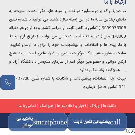
ارتباط با ما
در صورتی که برای مشاوره در تمامی زمینه های ذکر شده در سایت، به
دانش چندین ساله ما در این زمینه نیاز داشتید می توانید با شماره تلفن
9099075305 ( تماس با تلفن ثابت از سراسر کشور و به ازای هر دقیقه
470000 ریال ) در ارتباط باشید. همچنین می توانید از طریق فرم ارتباط
با ما، پیام ها و انتقادات و پیشنهادات خود را برای ما ارسال نمایید.
سایت مشاوره هیوا یک مرکز خصوصی و غیرانتفاعی است و به هیچ
ارگان دولتی و خصوصی دیگر اعم از سازمان سنجش ، دانشگاه آزاد و
.... هیچگونه وابستگی ندارد.
جهت ارئه انتقادات، پیشنهادات و شکایات با شماره تلفن 54787700-
021 تماس حاصل فرمایید.
دانلودها
|
وبلاگ
|
اخبار و اطلاعیه ها
|
هیوامگ
|
تماس با ما
پشتیبانی
تمامی حقوق این سایت متعلق به هیوا می باشد ©
call
پشتیبانی تلفن ثابت
smartphone
موبایل
test