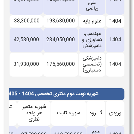
علوم
ریاضی
140
علوم پایه
193,630,000
38,300,000
مهندسی،
140
کشاورزی و
234,050,000
42,530,000
دامپزشکی
دامپزشکی
140
(تخصصی
175,560,000
31,930,000
دستیاری)
شهریه نوبت دوم دکتری تخصصی 1404 - 1405 دانشگاه علامه طباطبایی (ریال)
شهریه متغیر
شهریه متغیر
ودی
گــروه
شهریه ثابت
هر واحد
هر واحد
عملی
نظری
علوم