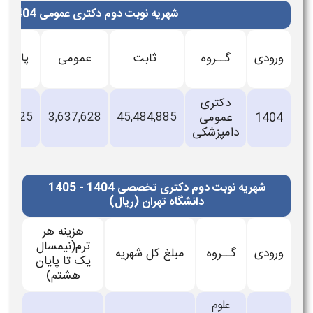
شهریه نوبت دوم دکتری عمومی 1404 - 1405 دانشگاه تهران (ریال)
ودی
گــروه
ثابت
عمومی
پایه نظری
دکتری
140
عمومی
45,484,885
3,637,628
6,370,225
9
دامپزشکی
شهریه نوبت دوم دکتری تخصصی 1404 - 1405
دانشگاه تهران (ریال)
هزینه هر
ترم(نیمسال
ودی
گــروه
مبلغ کل شهریه
یک تا پایان
هشتم)
علوم