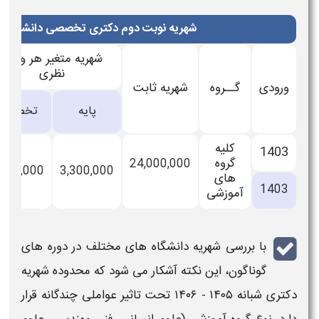
شهریه نوبت دوم دکتری تخصصی دانشگاه ارومیه (ری
شهریه متغیر هر واحد
ش
نظری
ودی
گــروه
شهریه ثابت
آزم
پایه
تخصصی
و 
کلیه
140
گروه
24,000,000
00
3,800,000
3,300,000
های
140
آموزشی
با بررسی
شهریه
دانشگاه‌ های مختلف در دوره‌ های
گوناگون، این نکته آشکار می‌ شود که محدوده
شهریه
شبانه ۱۴۰۵ - ۱۴۰۶
تحت تاثیر عواملی چندگانه قرار