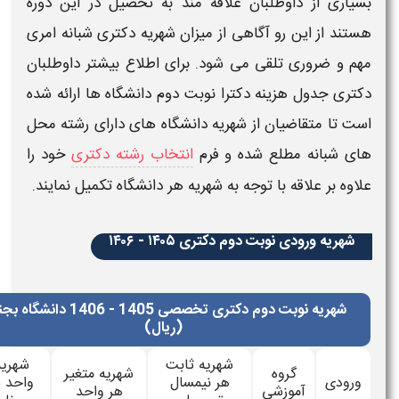
اری از داوطلبان علاقه مند به تحصیل در این دوره
ند از این رو آگاهی از میزان
شهریه
دکتری شبانه
امری
 و ضروری تلقی می شود. برای اطلاع بیشتر داوطلبان
ری
جدول
هزینه دکترا نوبت دوم
دانشگاه ها ارائه شده
 تا متقاضیان از
شهریه
دانشگاه های دارای رشته محل
شبانه
مطلع شده و فرم
انتخاب رشته دکتری
خود را
ه بر علاقه با توجه به
شهریه
هر دانشگاه تکمیل نمایند.
هریه ورودی نوبت دوم دکتری ۱۴۰۵ - ۱۴۰۶
شهریه نوبت دوم دکتری تخصصی 1405 - 1406 دانشگاه بجنورد
(ریال)
شهریه ثابت
شهریه هر
گروه
شهریه متغیر
ودی
هر نیمسال
واحد پایان
آموزشی
هر واحد