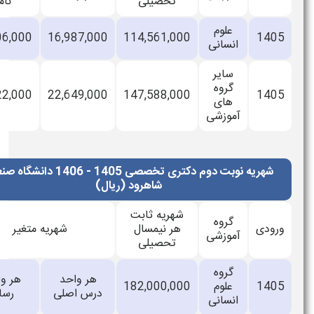
تحصیلی
نامه
علوم
21,706,000
16,987,000
114,561,000
140
انسانی
سایر
گروه
26,422,000
22,649,000
147,588,000
140
های
آموزشی
شهریه نوبت دوم دکتری تخصصی 1405 - 1406 دانشگاه صنعتی
شاهرود (ریال)
شهریه ثابت
گروه
ودی
هر نیمسال
شهریه متغیر
آموزشی
تحصیلی
گروه
هر واحد
هر واحد
140
علوم
182,000,000
درس اصلی
رساله
انسانی