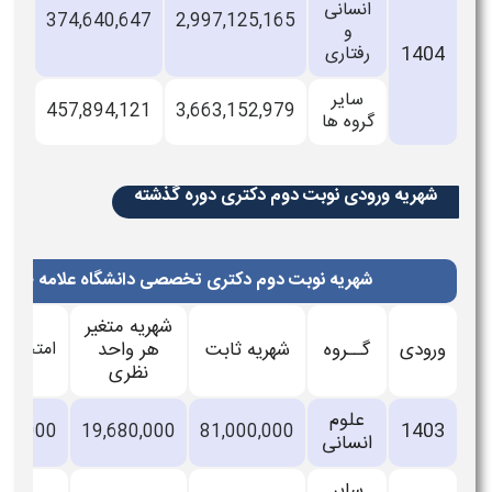
انسانی
374,640,647
2,997,125,165
و
140
رفتاری
سایر
457,894,121
3,663,152,979
گروه ها
هریه ورودی نوبت دوم دکتری دوره گذشته
شهریه نوبت دوم دکتری تخصصی دانشگاه علامه طباطبائی (ری
شهریه متغیر
ودی
گــروه
شهریه ثابت
هر واحد
امتحان جامع
نظری
علوم
140
41,800,000
19,680,000
81,000,000
انسانی
سایر