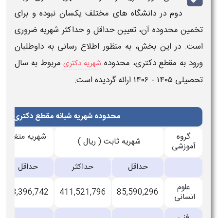
دوم​
در دانشگاه‌ های مختلف یکسان نبوده و برای
ین محدوده آن، تعیین حداقل و حداکثر
شهریه
ضروری
. در این بخش، به منظور اطلاع‌ رسانی به داوطلبان
د به مقطع
دکتری
، محدوده
مربوط به سال
شهریه دکتری
یلی
۱۴۰۵ - ۱۴۰۶
ارائه گردیده است.
محدوده شهریه شبانه مقطع دکتری سال تحصیلی 1405 - 06
گروه
شهریه متغیر به ازای هر
شهریه ثابت ( ریال )
موزشی
( ریال )
حداقل
حداکثر
حداقل
حداک
علوم
25,959
13,396,742
411,521,796
85,590,296
نسانی
فنی