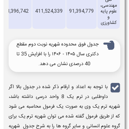
ندسی،
وم پایه
91,394,779
411,524,339
13,396,742
32,037
و
اورزی
جدول فوق محدوده شهریه نوبت دوم مقطع
دکتری سال ۱۴۰۵ - ۱۴۰۶​ را با افزایش 35 تا
40 درصدی نشان می دهد.
با توجه به اعداد و ارقام ذکر شده در جدول بالا اگر
داوطلبی در ترم یک 8 واحد درسی داشته باشد،
یه
ترم یک وی به صورت یک فرمول محاسبه می شود
از طریق فرمول گفته شده می توان
شهریه
ترم یک برای
ه علوم انسانی و سایر گروه ها را به شرح جدول
شهریه