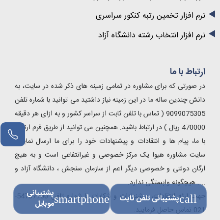
نرم افزار تخمین رتبه کنکور سراسری
نرم افزار انتخاب رشته دانشگاه آزاد
ارتباط با ما
در صورتی که برای مشاوره در تمامی زمینه های ذکر شده در سایت، به
دانش چندین ساله ما در این زمینه نیاز داشتید می توانید با شماره تلفن
9099075305 ( تماس با تلفن ثابت از سراسر کشور و به ازای هر دقیقه
470000 ریال ) در ارتباط باشید. همچنین می توانید از طریق فرم ارتباط
با ما، پیام ها و انتقادات و پیشنهادات خود را برای ما ارسال نمایید.
سایت مشاوره هیوا یک مرکز خصوصی و غیرانتفاعی است و به هیچ
ارگان دولتی و خصوصی دیگر اعم از سازمان سنجش ، دانشگاه آزاد و
.... هیچگونه وابستگی ندارد.
پشتیبانی
جهت ارئه انتقادات، پیشنهادات و شکایات با شماره تلفن 54787700-
call
پشتیبانی تلفن ثابت
smartphone
موبایل
021 تماس حاصل فرمایید.