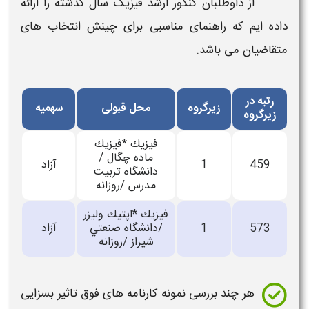
از داوطلبان
کنکور ارشد
فیزیک
سال
گذشته
را ارائه
داده ایم که راهنمای مناسبی برای چینش انتخاب های
متقاضیان می باشد.
رتبه در
زیرگروه
محل قبولی
سهمیه
زیرگروه
فيزيك *فيزيك
ماده چگال /
459
1
آزاد
دانشگاه تربيت
مدرس /روزانه
فيزيك *اپتيك وليزر
573
1
/دانشگاه صنعتي
آزاد
شيراز /روزانه
هر چند بررسی نمونه
کارنامه
های فوق تاثیر بسزایی