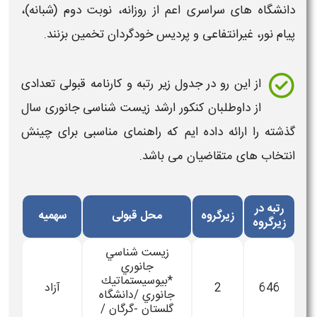
دانشگاه های سراسری اعم از روزانه، نوبت دوم (شبانه)،
پیام نور، غیرانتفاعی و پردیس خودگردان تخمین بزنند.
از این رو در جدول زیر
رتبه و کارنامه قبولی
تعدادی
از داوطلبان
کنکور ارشد
زیست شناسی جانوری
سال
گذشته
را ارائه داده ایم که راهنمای مناسبی برای چینش
انتخاب های متقاضیان می باشد.
رتبه در
زیرگروه
محل قبولی
سهمیه
زیرگروه
زيست شناسي
جانوري
*بيوسيستماتيك
646
2
آزاد
جانوري /دانشگاه
گلستان -گرگان /