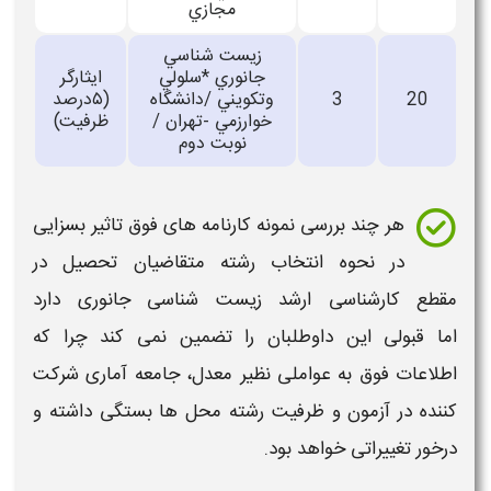
مجازي
زيست شناسي
جانوري *سلولي
ایثارگر
20
3
وتكويني /دانشگاه
(۵درصد
خوارزمي -تهران /
ظرفیت)
نوبت دوم
هر چند بررسی نمونه
کارنامه
های فوق تاثیر بسزایی
در نحوه انتخاب رشته متقاضیان تحصیل در
مقطع
کارشناسی ارشد
زیست شناسی جانوری
دارد
اما
قبولی
این داوطلبان را تضمین نمی کند چرا که
اطلاعات فوق به عواملی نظیر معدل، جامعه آماری شرکت
کننده در آزمون و ظرفیت رشته محل ها بستگی داشته و
درخور تغییراتی خواهد بود.