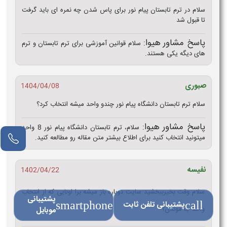
سلام در ترم تابستان پیام نور برای پاس شدن چه نمره ای باید گرفت
تا قبول شد
پاسخ مشاور هیوا:
سلام قوانین آموزشی برای ترم تابستان و ترم
های دیگه یکی هستند.
صبوری
1404/04/08
سلام ترم تابستان دانشگاه پیام نور چندو واحد میشه انتخاب کرد؟
پاسخ مشاور هیوا:
سلام، ترم تابستان دانشگاه پیام نور 8 واحد
مشاور آنلاین
میتونید انتخاب کنید برای اطلاع بیشتر متن مقاله رو مطالعه کنید.
نفیسه
1402/04/22
سلام وقت بخیرببخشید سایت دوباره باز میشه برا اونایی که از انتخاب
پشتیبانی
call
پشتیبانی تلفن ثابت
smartphone
واحد جا موندن؟
موبایل