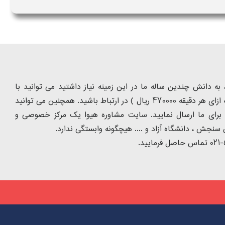
ه دانش چندین ساله ما در این زمینه نیاز داشتید می توانید با
شماره تلفن 9099075305 ( تماس با تلفن ثابت از سراسر کشور و به ازای هر دقیقه 470000 ریال ) در ارتباط باشید. همچنین می توانید
 را برای ما ارسال نمایید. سایت مشاوره هیوا یک مرکز خصوصی و
سنجش ، دانشگاه آزاد و .... هیچگونه وابستگی ندارد.