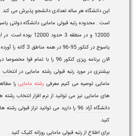
است . محدوده
رتبه قبولی مامایی
12000 و در منطقه 3 حدود 12000 بوده است. در این مقاله رتبه و کارنامه قبولی رشته
یاسوج در کنکور 95-96 در همه مناطق 3 گانه را آورده ایم تا داوطلبانی که قصد
الان
برنامه ریزی کنکور 96
را با تمام قوا مخصوصا در
بیشتری در مورد
رتبه قبولی رشته مامایی
در
انتخاب رش
مامایی
توصیه می کنیم معرفی
رشته مامایی
را مطالعه
های
مامایی
نیز می توانید از
نرم افزار انتخاب رشته
هیو
دانشگاه آزاد 96
را دارید می توانید تراز قبولی رشته 
کنید.
برای اطلاع از
رتبه قبولی مامایی روزانه
کلیک کنید .