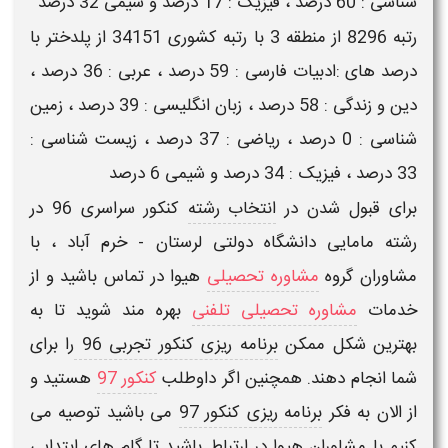
شناسی : 60 درصد ، فیزیک : 17 درصد و شیمی 32 درصد
رتبه 8296 از منطقه 3 با رتبه کشوری 34151 از پلدختر با
درصد های :ادبیات فارسی : 59 درصد ، عربی : 36 درصد ،
دین و زندگی : 58 درصد ، زبان انگلیسی : 39 درصد ، زمین
شناسی : 0 درصد ، ریاضی : 37 درصد ، زیست شناسی :
33 درصد ، فیزیک : 34 درصد و شیمی 6 درصد
برای قبول شدن در
انتخاب رشته
کنکور سراسری 96
در
رشته مامایی دانشگاه دولتی لرستان - خرم آباد
، با
مشاوران گروه
مشاوره تحصیلی
هیوا در تماس باشید و از
خدمات
مشاوره تحصیلی تلفنی
بهره مند شوید تا به
بهترین شکل ممکن
برنامه ریزی کنکور تجربی 96
را برای
شما انجام دهند. همچنین اگر داوطلب
کنکور 97
هستید و
از الان به فکر
برنامه ریزی کنکور 97
می باشید توصیه می
کنیم با مشاوران هیوا در ارتباط باشید تا گام های ابتدایی