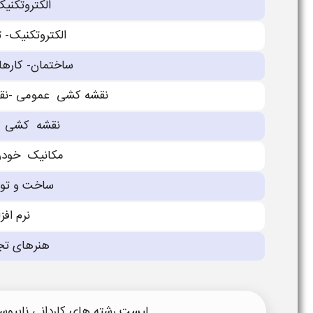
الکتروتکنی
الکتروتکنیک- 
ساختمان- کارها
نقشه کشی عمومی -نق
نقشه کشی مع
مکانیک خودرو
ساخت و تولی
نرم افزا
هنرهاى تج
لیست رشته های کاردانی ناپیوسته