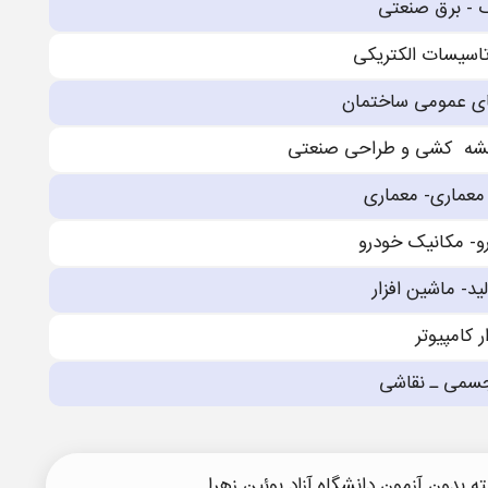
ک - برق صنعتی
تاسیسات الکتریکی
ى عمومی ساختمان
شه کشی و طراحی صنعتی
مارى- معمارى
- مکانیک خودرو
د- ماشین افزار
ر کامپیوتر
سمی ـ نقاشی
 بدون آزمون دانشگاه آزاد بوئین زهرا