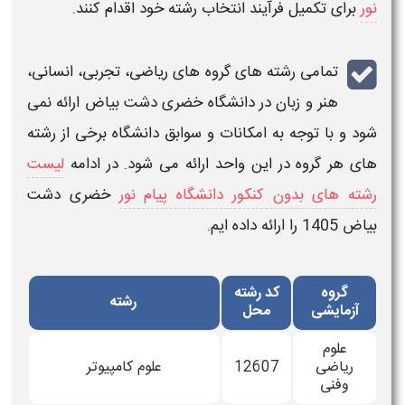
نور
برای تکمیل فرآیند
انتخاب رشته
خود اقدام کنند.
تمامی
رشته های
گروه های ریاضی، تجربی، انسانی،
هنر و زبان در
دانشگاه خضری دشت بیاض
ارائه نمی
شود و با توجه به امکانات و سوابق دانشگاه برخی از رشته
های هر گروه در این واحد ارائه می شود. در ادامه
لیست
رشته های بدون کنکور دانشگاه پیام نور
خضری دشت
بیاض
1405
را ارائه داده ایم.
گروه
کد رﺷﺘﻪ
رﺷﺘﻪ
آزمایشی
محل
علوم
ریاضی
12607
علوم کامپیوتر
وفنی