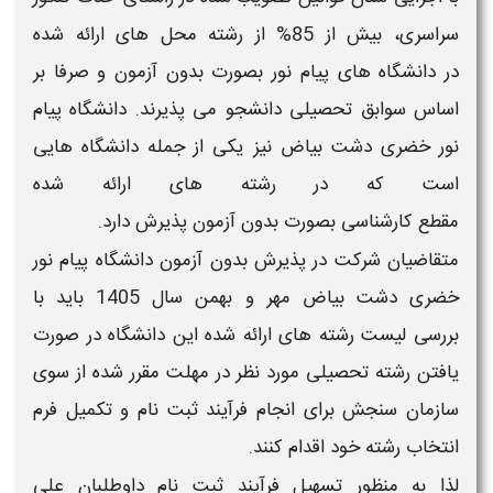
سراسری، بیش از 85% از رشته محل های ارائه شده
در
دانشگاه های پیام نور بصورت بدون آزمون و صرفا بر
اساس سوابق تحصیلی
دانشجو می پذیرند.
دانشگاه پیام
نور خضری دشت بیاض
نیز یکی از جمله
دانشگاه
هایی
است که در
رشته های
ارائه شده
مقطع
کارشناسی
بصورت
بدون آزمون
پذیرش دارد.
متقاضیان شرکت در پذیرش
بدون آزمون دانشگاه پیام نور
خضری دشت بیاض
مهر و بهمن سال
1405
باید با
بررسی
لیست رشته های
ارائه شده این
دانشگاه
در صورت
یافتن رشته تحصیلی مورد نظر در مهلت مقرر شده از سوی
سازمان سنجش برای انجام فرآیند
ثبت نام و تکمیل فرم
انتخاب رشته
خود اقدام کنند.
لذا به منظور تسهیل فرآیند
ثبت نام
داوطلبان علی