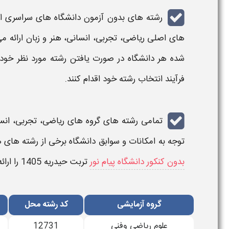
رشته های بدون آزمون دانشگاه های سراسری
از
های اصلی ریاضی، تجربی، انسانی، هنر و زبان ارائه می
شده
هر
دانشگاه
در صورت یافتن رشته مورد نظر خود
فرآیند
انتخاب رشته
خود اقدام کنند.
تمامی
رشته های
گروه های ریاضی، تجربی، انسان
توجه به امکانات و سوابق دانشگاه برخی از رشته های هر
بدون کنکور دانشگاه پیام نور
تربت حیدریه
1405
را ارائ
گروه آزمایشی
کد رﺷﺘﻪ محل
علوم ریاضی وفنی
12731