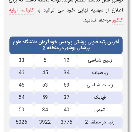
بوشهر
سال گذشته مطلع شوند. توجه داشته باشید که برای
اطلاع از سهمیه نهایی خود می توانید به
کارنامه اولیه
کنکور
مراجعه نمایید.
آخرین رتبه قبولی پزشکی پردیس خودگردان دانشگاه علوم
پزشکی بوشهر در منطقه 2
زمین شناسی
12
6
33
ریاضیات
34
45
46
زیست شناسی
59
53
45
فیزیک
37
59
54
شیمی
40
34
50
رتبه در منطقه 2
3776
3922
5026