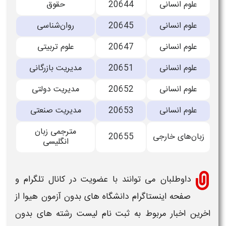
ﻋﻠﻮم اﻧﺴﺎﻧﻰ
20644
ﺣﻘﻮق
ﻋﻠﻮم اﻧﺴﺎﻧﻰ
20645
روانﺷﻨﺎﺳﻰ
ﻋﻠﻮم اﻧﺴﺎﻧﻰ
20647
ﻋﻠﻮم ﺗﺮﺑﻴﺘﻰ
ﻋﻠﻮم اﻧﺴﺎﻧﻰ
20651
ﻣﺪﻳﺮﻳﺖ ﺑﺎزرﮔﺎﻧﻰ
ﻋﻠﻮم اﻧﺴﺎﻧﻰ
20652
ﻣﺪﻳﺮﻳﺖ دوﻟﺘﻰ
ﻋﻠﻮم اﻧﺴﺎﻧﻰ
20653
ﻣﺪﻳﺮﻳﺖ ﺻﻨﻌﺘﻰ
ﻣﺘﺮﺟﻤﻰ زﺑﺎن
زﺑﺎنﻫﺎی ﺧﺎرﺟﻰ
20655
اﻧﮕﻠﻴﺴﻰ
داوطلبان می توانند با عضویت در کانال تلگرام و
صفحه اینستاگرام
دانشگاه های بدون آزمون
هیوا از
اخرین اخبار مربوط به
ثبت نام لیست رشته های بدون