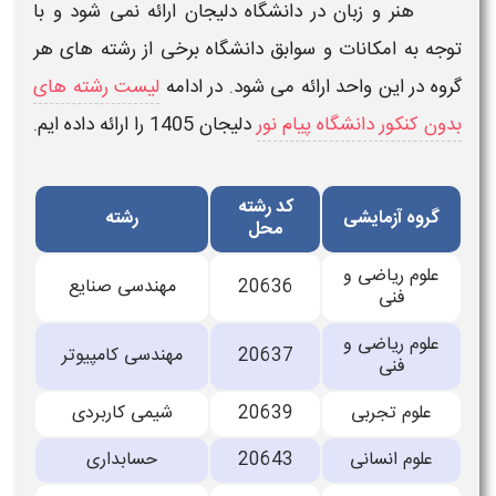
هنر و زبان در
دانشگاه دلیجان
ارائه نمی شود و با
توجه به امکانات و سوابق دانشگاه برخی از رشته های هر
گروه در این واحد ارائه می شود. در ادامه
لیست رشته های
بدون کنکور دانشگاه پیام نور
دلیجان
1405
را ارائه داده ایم.
کد رشته
گروه آزمایشی
رشته
محل
ﻋﻠﻮم رﻳﺎﺿﻰ و
20636
ﻣﻬﻨﺪﺳﻰ ﺻﻨﺎﻳﻊ
ﻓﻨﻰ
ﻋﻠﻮم رﻳﺎﺿﻰ و
20637
ﻣﻬﻨﺪﺳﻰ ﻛﺎﻣﭙﻴﻮﺗﺮ
ﻓﻨﻰ
ﻋﻠﻮم ﺗﺠﺮﺑﻰ
20639
ﺷﻴﻤﻰ ﻛﺎرﺑﺮدی
ﻋﻠﻮم اﻧﺴﺎﻧﻰ
20643
ﺣﺴﺎﺑﺪاری