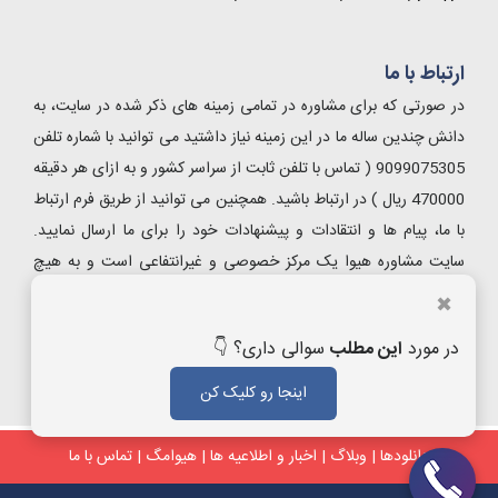
ارتباط با ما
در صورتی که برای مشاوره در تمامی زمینه های ذکر شده در سایت، به
دانش چندین ساله ما در این زمینه نیاز داشتید می توانید با شماره تلفن
9099075305 ( تماس با تلفن ثابت از سراسر کشور و به ازای هر دقیقه
470000 ریال ) در ارتباط باشید. همچنین می توانید از طریق فرم ارتباط
با ما، پیام ها و انتقادات و پیشنهادات خود را برای ما ارسال نمایید.
سایت مشاوره هیوا یک مرکز خصوصی و غیرانتفاعی است و به هیچ
ارگان دولتی و خصوصی دیگر اعم از سازمان سنجش ، دانشگاه آزاد و
✖
.... هیچگونه وابستگی ندارد.
در مورد
این مطلب
سوالی داری؟ 👇
جهت ارئه انتقادات، پیشنهادات و شکایات با شماره تلفن 54787700-
021 تماس حاصل فرمایید.
اینجا رو کلیک کن
دانلودها
|
وبلاگ
|
اخبار و اطلاعیه ها
|
هیوامگ
|
تماس با ما