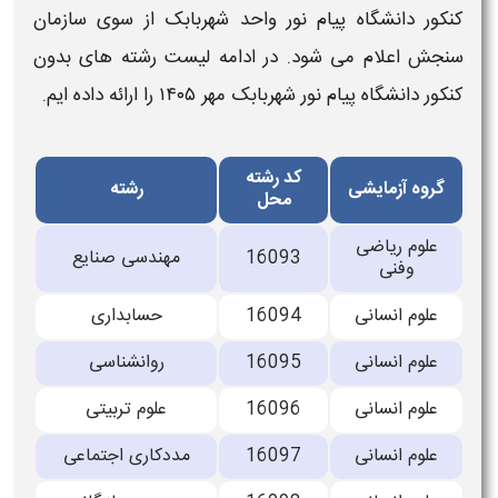
کنکور دانشگاه پیام نور واحد شهربابک ​
از سوی سازمان
سنجش اعلام می شود. در ادامه
لیست رشته های بدون
کنکور دانشگاه پیام نور شهربابک ​مهر
۱۴۰۵
را ارائه داده ایم.
کد رشته
گروه آزمایشی
رشته
محل
علوم ریاضی
16093
مهندسی صنایع
وفنی
علوم انسانی
16094
حسابداری
علوم انسانی
16095
روانشناسی
علوم انسانی
16096
علوم تربیتی
علوم انسانی
16097
مددکاری اجتماعی