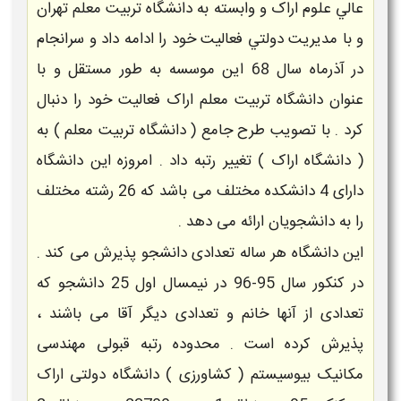
عالي علوم اراک و وابسته به دانشگاه تربيت معلم تهران
و با مديريت دولتي فعاليت خود را ادامه داد و سرانجام
در آذرماه سال 68 اين موسسه به طور مستقل و با
عنوان دانشگاه تربيت معلم اراک فعاليت خود را دنبال
کرد . با تصويب طرح جامع ( دانشگاه تربيت معلم ) به
( دانشگاه اراک ) تغيير رتبه داد . امروزه این دانشگاه
دارای 4 دانشکده مختلف می باشد که 26 رشته مختلف
را به دانشجویان ارائه می دهد .
این دانشگاه هر ساله تعدادی دانشجو پذیرش می کند .
در کنکور سال 95-96 در نیمسال اول 25 دانشجو که
تعدادی از آنها خانم و تعدادی دیگر آقا می باشند ،
پذیرش کرده است . محدوده
رتبه قبولی مهندسی
مکانیک بیوسیستم ( کشاورزی )
دانشگاه دولتی
اراک