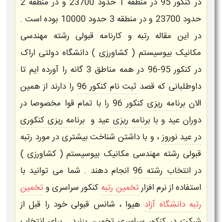
در کنکور 95 در منطقه 1 حدود 23700 و در منطقه 2
حدود 23700 و در منطقه 3 حدود 10000 بوده است .
در این مقاله رتبه و کارنامه قبولی رشته
مهندسی
مکانیک بیوسیستم ( کشاورزی )
دانشگاه دولتی
اراک
در کنکور 95-96 در همه مناطق 3 گانه را آورده ایم تا
داوطلبانی که قصد
ثبت نام کنکور 96
را دارند از همین
الان
برنامه ریزی کنکور 96
را با تمام قوا مخصوصا در
دوران عید و با
برنامه ریزی عید
و
برنامه ریزی کنکوری
در عید نوروز
، و با داشتن شناخت بیشتری در مورد
رتبه
قبولی رشته مهندسی مکانیک بیوسیستم ( کشاورزی )
در
انتخاب رشته 96
انجام دهند . شما می توانید با
استفاده از
نرم افزار
تخمین رتبه
کنکور سراسری
و
تخمین
رتبه دانشگاه آزاد
هیوا
، شانس قبولی خود را قبل از
شرکت در کنکور سراسری تخمین بزنید . برای
انتخاب