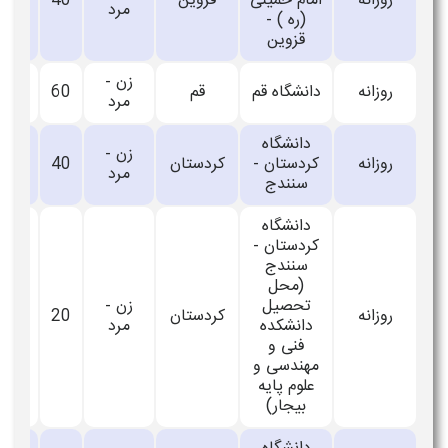
روزانه
امام خمینی
قزوین
40
_
مرد
(ره ) -
قزوین
زن -
روزانه
دانشگاه قم
قم
60
_
مرد
دانشگاه
زن -
روزانه
کردستان -
کردستان
40
_
مرد
سنندج
دانشگاه
کردستان -
سنندج
(محل
تحصیل
زن -
روزانه
کردستان
20
_
دانشکده
مرد
فنی و
مهندسی و
علوم پایه
بیجار)