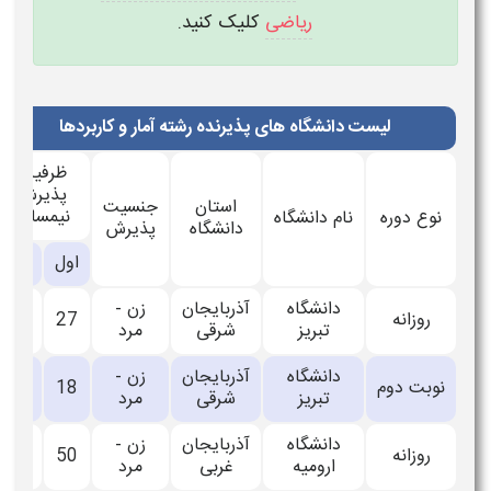
ریاضی
کلیک کنید.
لیست دانشگاه های پذیرنده رشته آمار و کاربردها
ظرفیت
پذیرش
استان
جنسیت
نیمسال
نوع دوره
نام دانشگاه
دانشگاه
پذیرش
اول
دوم
دانشگاه
آذربایجان
زن -
روزانه
27
_
تبریز
شرقی
مرد
دانشگاه
آذربایجان
زن -
نوبت دوم
18
_
تبریز
شرقی
مرد
دانشگاه
آذربایجان
زن -
روزانه
50
_
ارومیه
غربی
مرد