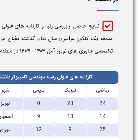
نتایج حاصل از بررسی
رتبه و کارنامه های قبولی
منطقه یک
کنکور سراسری سال های گذشته نشان می
تخصصی فناوری های نوین آمل​ ۱۴۰۳ - ۱۴۰۴
در منطقه 1
کارنامه های قبولی رشته مهندسی کامپیوتر دانش
ریاضی
فیزیک
شیمی
شهر
24
23
0
تبریز
14
18
9
اصفهان
25
9
12
تهران