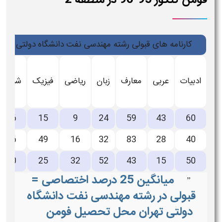
کارنامه های قبولی رشته مهندسی نفت دانشگاه دولتی تهران کنکور 95-96 د
ادبیات
عربی
معارف
زبان
ریاضی
فیزیک
شیمی
56
15
9
24
59
43
60
16
49
16
32
83
28
40
20
25
32
52
43
15
50
میانگین 25 درصد اختصاصی =
”
قبولی در رشته مهندسی نفت دانشگاه
دولتی تهران محل تحصیل فومن