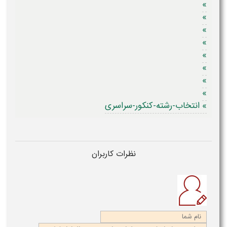
»
»
»
»
»
»
»
»
» انتخاب-رشته-کنکور-سراسری
نظرات کاربران