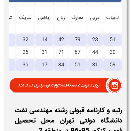
ادبیات
عربی
معارف
زبان
ریاضی
فیزیک
شیمی
21
32
14
42
79
23
51
11
26
31
71
67
44
30
9
36
17
84
51
31
59
رتبه و کارنامه قبولی رشته مهندسی نفت
دانشگاه دولتی تهران محل تحصیل
فومن کنکور 95-96 در منطقه 2