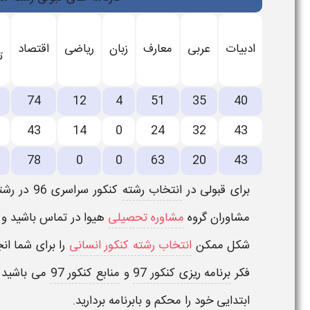
ادبیات
عربی
معارف
زبان
ریاضی
اقتصاد
ت
74
12
4
51
35
40
43
14
0
24
32
43
78
0
0
63
20
43
برای قبولی در
انتخاب رشته
کنکور سراسری 96
در
رشت
مشاوران گروه
مشاوره تحصیلی
هیوا در تماس باشید و
شکل ممکن
انتخاب رشته کنکور انسانی
را برای شما ا
فکر
برنامه ریزی کنکور 97
و
منابع کنکور 97
می باشید ت
ابتدایی خود را محکم و بابرنامه بردارید.