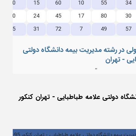
80
15
60
10
55
34
80
24
45
17
80
30
75
31
72
7
49
57
= قبولی در رشته مدیریت بیمه دانشگاه دولتی
یی - تهران
“
نشگاه دولتی علامه طباطبایی - تهران کنکور
بیمه دانشگاه دولتی علامه طباطبایی - تهران کنکور 95-96 در منطقه 3