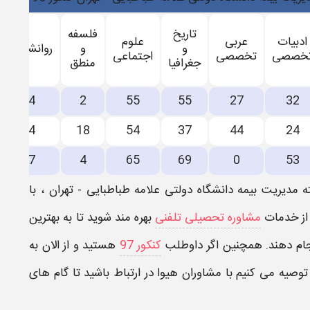
تاریخ
فلسفه
ادبیات
عربی
علوم
و
و
روانشناسی
خصصی
تخصصی
اجتماعی
جغرافیا
منطق
64
2
55
55
27
32
34
18
54
37
44
24
67
4
65
69
0
53
ه مدیریت بیمه دانشگاه دولتی علامه طباطبایی - تهران
، با
 از خدمات
مشاوره تحصیلی تلفنی
بهره مند شوید تا به بهترین
نجام دهند. همچنین اگر داوطلب
کنکور 97
هستید و از الان به
وصیه می کنیم با مشاوران هیوا در ارتباط باشید تا گام های