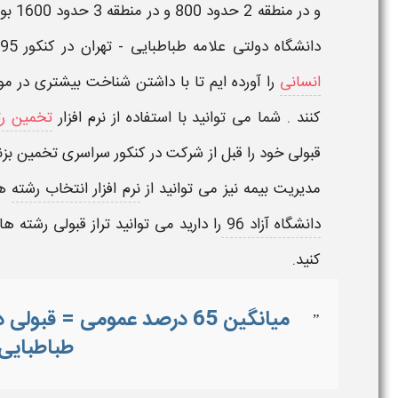
و در منطقه 2 حدود 800 و در منطقه 3 حدود 1600 بوده است. در این مقاله رتبه و کارنامه قبولی رشته
دانشگاه دولتی
علامه طباطبایی - تهران
در کنکور 95-96 برای داوطلبان
انسانی
را آورده ایم تا با داشتن شناخت بیشتری در مو
کنند . شما می توانید با استفاده از
نرم افزار
تخمین رت
قبولی خود را قبل از شرکت در کنکور سراسری تخمین بزنی
مدیریت بیمه
نیز می توانید از
نرم افزار انتخاب رشته
هی
دانشگاه آزاد 96
را دارید می توانید تراز قبولی رشته 
کنید.
میانگین 65 درصد عمومی = ق
”
طباطبایی 