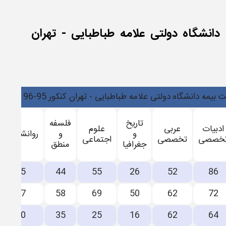
 دانشگاه دولتی علامه طباطبایی - تهران
 دانشگاه دولتی علامه طباطبایی - تهران کنکور 95-96 در منطقه 1
تاریخ
فلسفه
ادبیات
عربی
علوم
و
و
روانشناسی
خصصی
تخصصی
اجتماعی
جغرافیا
منطق
85
44
55
26
52
86
67
58
69
50
62
72
70
35
25
16
62
64