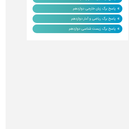
»
پاسخ برگ زبان خارجی دوازدهم
»
پاسخ برگ ریاضی و آمار دوازدهم
»
پاسخ برگ زیست شناسی دوازدهم
رتبه
در
رتبه
شهر
منطقه
کشوری
1
اصفهان
354
732
شیراز
462
970
تهران
495
1037