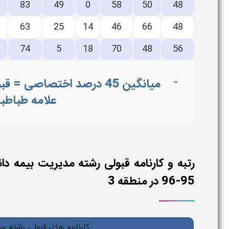
83
49
0
58
50
48
63
25
14
46
66
48
74
5
18
70
48
56
میانگین 45 درصد اختصاصی 
”
علامه طباطبا
رتبه و کارنامه قبولی رشته مدیریت بیمه دا
95-96 در منطقه 3
کارنامه های قبولی رشته مدیریت 