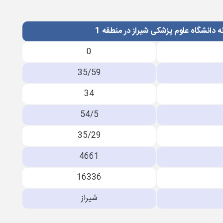
ه دانشگاه علوم پزشکی شیراز در منطقه 1
0
35/59
34
54/5
35/29
4661
16336
شیراز