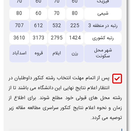
فیزیک
60
70
60
70
شیمی
80
70
60
80
رتبه در منطقه 3
225
532
612
707
رتبه کشوری
1424
2795
3173
3610
شهر محل
رزن
ایلام
قروه
اسدآباد
سکونت
پس از اتمام مهلت انتخاب رشته کنکور داوطلبان در
انتظار اعلام نتایج نهایی این
دانشگاه
می باشند تا از
رشته محل های
قبولی
خود مطلع شوند. برای اطلاع از
زمان و نحوه اعلام نتایج کنکور سراسری مطالعه مقاله زیر
توصیه می گردد.