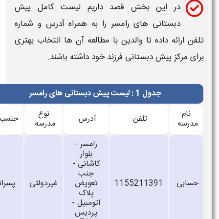
در این بخش قصد داریم
لیست کامل پیش
دبستانی های رامسر
را به همراه
آدرس
و
شماره
تلفن
ارائه داده تا والدین با مطالعه آن ها انتخاب بهتری
برای
مرکز پیش دبستانی
فرزند خود داشته باشند.
جدول 1 : لیست پیش دبستانی های رامسر
نام
نوع
تلفن
آدرس
جنسیت
مدرسه
مدرسه
رامسر -
بلوار
کاشانی -
جنب
حسابی
1155211391
تعویض
غیردولتی
پسرانه
پلاک
اتومبیل -
پردیس