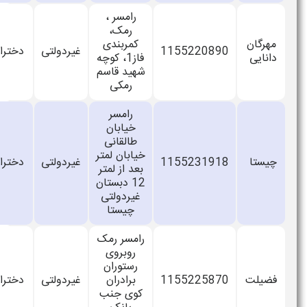
رامسر ،
رمک،
مهرگان
کمربندی
1155220890
غیردولتی
دخترانه
دانایی
فاز1، کوچه
شهید قاسم
رمکی
رامسر
خیابان
طالقانی
خیابان لمتر
چیستا
1155231918
غیردولتی
دخترانه
بعد از لمتر
12 دبستان
غیردولتی
چیستا
رامسر رمک
روبروی
رستوران
فضیلت
1155225870
برادران
غیردولتی
دخترانه
کوی جنب