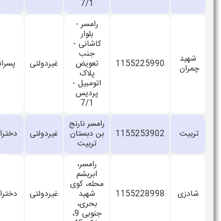
7/1
رامسر -
بلوار
کاشانی -
جنب
شهید
1155225990
تعویض
غیردولتی
پسرانه
چمران
پلاک
اتومبیل -
پردیس
7/1
رامسر نارنج
تربیت
1155253902
بن دبستان
غیردولتی
دخترانه
تربیت
رامسر،
ابریشم
محله، کوی
شادزی
1155228998
شهید
غیردولتی
دخترانه
بحری،
جنوبی 9،