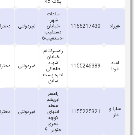
پلاک 45
سادات
شهر-
هیراد
1155217430
خیابان
غیردولتی
دخترانه
دستغیب
-دستغیب6
رامسرکتالم
خیابان
امید
شهید
1155246389
غیردولتی
دخترانه
فردا
طاهانی
اداره پست
سابق
رامسر
ابریشم
محله
سارا و
1155225321
انتهای
غیردولتی
دخترانه
دارا
کوچه
بحری
جنوبی 9