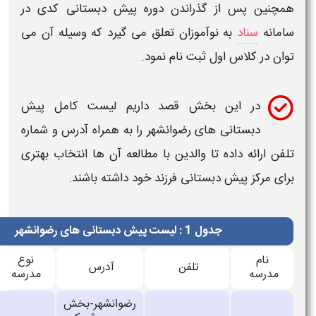
 پس از گذراندن دوره
پیش دبستانی
کدی در
ناد
به نوآموزان تعلق می گیرد که وسیله آن می
کلاس اول ثبت نام نمود.
ر این بخش قصد داریم
لیست کامل پیش
بستانی های رضوانشهر
را به همراه
آدرس
و
شماره
ئه داده تا والدین با مطالعه آن ها انتخاب بهتری
ز پیش دبستانی
فرزند خود داشته باشند.
جدول 1 : لیست پیش دبستانی های رضوانشهر
نوع
تلفن
آدرس
جنسیت
ه
مدرسه
رضوانشهر-بخش