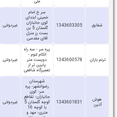
ملی
سر خ امام
خمینی ابتدای
کوی جانبازان
ق
1343603305
غیردولتی
دخترانه
گلستان 5 بن
بست رز منزل
اقای مقدسی
پره سر - سه راه
الکام لتوم -
اران
1343600578
دویست متر
غیردولتی
مختلط
پایین تر از
تعمیرگاه شافعی
شهرستان
رضوانشهر- پره
سر- کوی
جانبازان- تقاطع
ش
1343601831
کوچه گلستان 5
غیردولتی
مختلط
ن
با کوچه 16
متری- مهد و