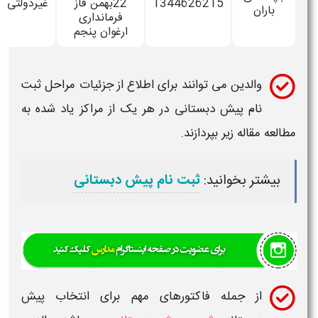
1344626215
22بهمن فاز
غیردولتی
مختلط
ن
فرمانداری
ارغوان پنجم
الدین می توانند برای اطلاع از جزئیات مراحل ثبت
ام
پیش دبستانی
در هر یک از مراکز یاد شده به
اله زیر بپردازند.
ر بخوانید:
ثبت نام پیش دبستانی
ز جمله فاکتورهای مهم برای انتخاب
پیش