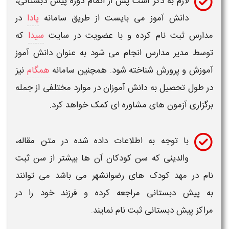
ازم به ذکر است پس از اتمام دوره
پیش دبستانی
،
انش آموز می بایست از طریق سامانه
پادا
در
ثبت نام کرده و با عضویت در سایت
سیدا
که
یر مدارس انجام می شود به عنوان دانش آموز
 پرورش شناخته شود. همچنین سامانه
همگام
نیز
تحصیل به دانش آموزان در موارد مختلفی از جمله
 آزمون های مشاوره ای کمک خواهد کرد.
ا توجه به اطلاعات داده شده در متن مقاله،
الدینی که سن کودکان آن ها بیشتر از سن ثبت
 مهد کودک های
رضوانشهر
می باشد می توانند
 دبستانی
مراجعه کرده و فرزند خود را در
ش
دبستانی
ثبت نام نمایند.