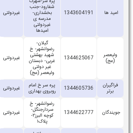
پره سر-شهرک
شفارود-جنب
ها
1343604191
بخشداری-
غیردولتی
پسرانه
مدرسه ی
غیردولتی
امیدها
گیلان-
رضوانشهر- خ
صر
شهید بهشتی
1344625067
غیردولتی
پسرانه
)
غربی- دبستان
غیر دولتی
ولیعصر (عج)
ران
پره سر خ امام
1344605736
غیردولتی
پسرانه
ر
روبروی بهداری
رضوانشهر- خ
سردارجنگل-
گان
1344622777
غیردولتی
پسرانه
کوچه البرز۲-
پلاک۱