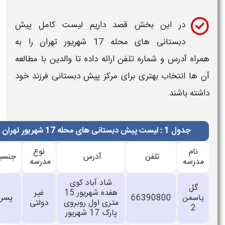
در این بخش قصد داریم
لیست کامل پیش
دبستانی های محله 17 شهریور تهران
را به
مراه
آدرس
و
شماره تلفن
ارائه داده تا والدین با مطالعه
ن ها انتخاب بهتری برای
مرکز پیش دبستانی
فرزند خود
اشته باشند.
جدول 1 : لیست پیش دبستانی های محله 17 شهریور تهران
نام
نوع
تلفن
آدرس
جنسیت
مدرسه
مدرسه
شاد آباد کوی
گل
هفده شهريور 15
غیر
ياسمن
66390800
پسرانه
متری اول روبروی
دولتی
2
پارک 17 شهريور