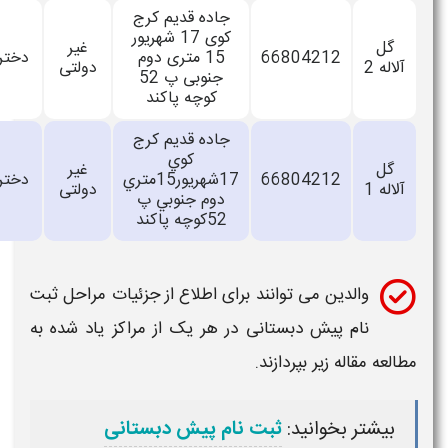
جاده قديم کرج
کوی 17 شهريور
گل
غیر
66804212
15 متری دوم
دخترانه
آلاله 2
دولتی
جنوبی پ 52
کوچه پاکند
جاده قديم کرج
کوي
گل
غیر
66804212
17شهريور15متري
دخترانه
آلاله 1
دولتی
دوم جنوبي پ
52کوچه پاکند
والدین می توانند برای اطلاع از جزئیات مراحل ثبت
نام
پیش دبستانی
در هر یک از مراکز یاد شده به
طالعه مقاله زیر بپردازند.
بیشتر بخوانید:
ثبت نام پیش دبستانی