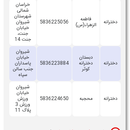
خراسان
شمالی
شهرستان
فاطمه
دخترانه
5836225056
شیروان
الزهراء(س)
خیابان
جنت،
جنت 14
شیروان
دبستان
خیابان
دخترانه
دخترانه
5836223884
پاسداران
کوثر
جنب سالن
سپاه
شیروان
خیابان
دخترانه
محجبه
5836224650
ورزش
ورزش 3
پلاک 11