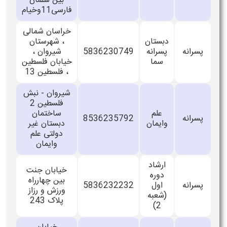
بین سلمان
فارسی11وخیام
خراسان شمالی
دبستان
، شهرستان
پسرانه
پسرانه
5836230749
شیروان ،
سما
خیابان فلسطین
، فلسطین 13
شیروان - نبش
فلسطین 2
علم
ساختمان
پسرانه
8536235792
وایمان
دبستان غیر
دولتی علم
وایمان
ارشاد
خیابان جنت
دوره
بین چهارراه
پسرانه
اول
5836232232
ورزش و رزاز
(شعبه
پلاک 243
2)