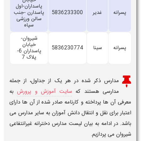
خیابان
پاسداران-اول
پسرانه
غدیر
5836233300
پاسدارن -جنب
سالن ورزشی
سپاه
شیروان-
خیابان
پسرانه
سینا
5836230774
پاسداران 6-
پلاک 7
مدارس ذکر شده در هر یک از جداول، از جمله
مدارسی هستند که
سایت آموزش و پرورش
به
معرفی آن ها پرداخته و کارنامه صادر شده از آن ها دارای
اعتبار برای نقل و انتقال دانش آموزان به سایر مدارس می
باشد. در ادامه به بیان لیست مدارس دخترانه غیرانتفاعی
شیروان
می پردازیم.