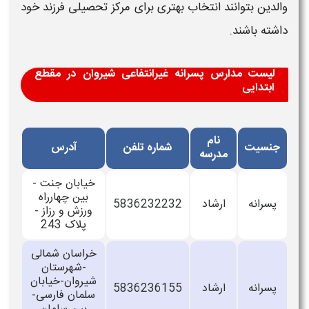
والدین بتوانند انتخاب بهتری برای مرکز تحصیلی فرزند خود
داشته باشند.
لیست مدارس پسرانه غیرانتفاعی شیروان در مقطع
ابتدایی
نام
جنسیت
شماره تلفن
آدرس
مدرسه
خیابان جنت -
بین چهارراه
پسرانه
ارشاد
5836232232
ورزش و رزاز -
پلاک 243
خراسان شمالی
-شهرستان
شیروان-خیابان
پسرانه
ارشاد
5836236155
سلمان فارسی-