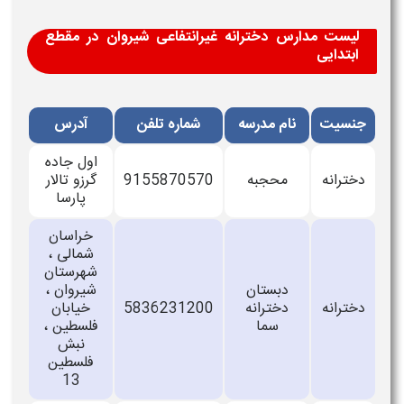
لیست مدارس دخترانه غیرانتفاعی شیروان در مقطع
ابتدایی
جنسیت
نام مدرسه
شماره تلفن
آدرس
اول جاده
دخترانه
محجبه
9155870570
گرزو تالار
پارسا
خراسان
شمالی ،
شهرستان
دبستان
شیروان ،
دخترانه
دخترانه
5836231200
خیابان
سما
فلسطین ،
نبش
فلسطین
13