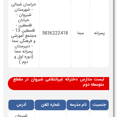
خراسان شمالی
- شهرستان
شیروان -
خیابان
فلسطین -
فلسطین 13 -
پسرانه
سما
5836222418
مجتمع آموزشی
و فرهنگی سما
- دبیرستان
پسرانه سما
(دوره اول و
دوم )
لیست مدارس دخترانه غیرانتفاعی شیروان در مقطع
متوسطه دوم
جنسیت
نام مدرسه
شماره تلفن
آدرس
شیروان