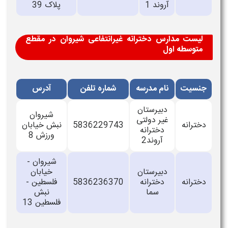
آروند 1
پلاک 39
لیست مدارس دخترانه غیرانتفاعی شیروان در مقطع
متوسطه اول
جنسیت
نام مدرسه
شماره تلفن
آدرس
دبیرستان
شیروان
غیر دولتی
دخترانه
5836229743
نبش خیابان
دخترانه
ورزش 8
آروند2
شیروان -
دبیرستان
خیابان
دخترانه
دخترانه
5836236370
فلسطین -
سما
نبش
فلسطین 13