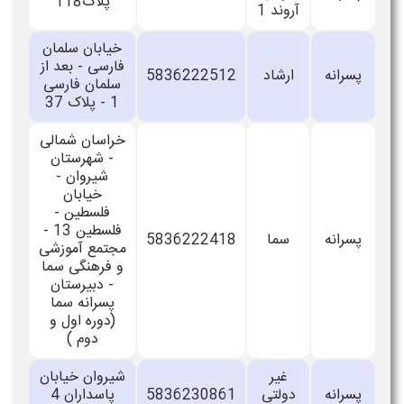
پلاک118
آروند 1
خیابان سلمان
فارسی - بعد از
پسرانه
ارشاد
5836222512
سلمان فارسی
1 - پلاک 37
خراسان شمالی
- شهرستان
شیروان -
خیابان
فلسطین -
فلسطین 13 -
پسرانه
سما
5836222418
مجتمع آموزشی
و فرهنگی سما
- دبیرستان
پسرانه سما
(دوره اول و
دوم )
غیر
شیروان خیابان
پسرانه
دولتی
5836230861
پاسداران 4