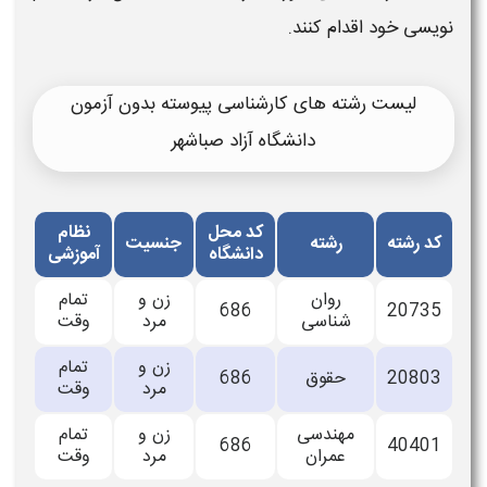
نویسی خود اقدام کنند.
لیست رشته های کارشناسی پیوسته بدون آزمون
دانشگاه آزاد صباشهر
کد محل
نظام
کد رشته
رشته
جنسیت
دانشگاه
آموزشی
روان
زن و
تمام
686
20735
شناسی
مرد
وقت
زن و
تمام
20803
حقوق
686
مرد
وقت
مهندسی
زن و
تمام
686
40401
عمران
مرد
وقت