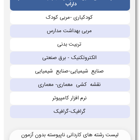
داراب
كودكیارى -مربی كودک
مربی بهداشت مدارس
تربیت بدنی
الكتروتكنیک - برق صنعتی
صنایع شیمیایی-صنایع شیمیایی
نقشه كشی معمارى- معمارى
نرم افزار كامپیوتر
گرافیک-گرافیک
لیست رشته های کاردانی ناپیوسته بدون آزمون