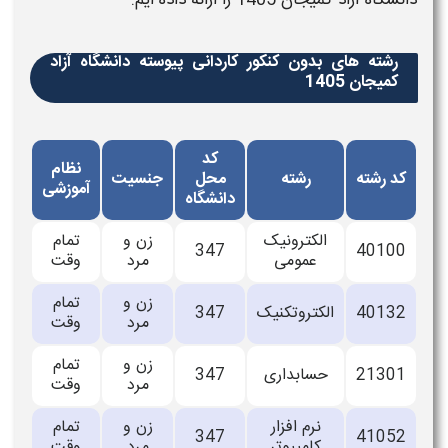
دانشگاه آزاد
کمیجان
1405
را ارائه داده ایم.
رشته های بدون کنکور کاردانی پیوسته دانشگاه آزاد
کمیجان 1405
کد
نظام
کد رشته
رشته
محل
جنسیت
آموزشی
دانشگاه
الکترونیک
زن و
تمام
347
40100
عمومی
مرد
وقت
زن و
تمام
40132
الکتروتکنیک
347
مرد
وقت
زن و
تمام
21301
حسابداری
347
مرد
وقت
نرم افزار
زن و
تمام
347
41052
کامپیوتر
مرد
وقت