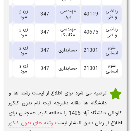
ریاضی
مهندسی
زن و
تمام
347
40119
و فنی
برق
مرد
وقت
ریاضی
مهندسی
زن و
تمام
347
40675
و فنی
مکانیک
مرد
وقت
علوم
زن و
تمام
21301
حسابداری
347
انسانی
مرد
وقت
علوم
زن و
پاره
21301
حسابداری
347
انسانی
مرد
وقت
توصیه می شود برای اطلاع از
لیست رشته ها و
دانشگاه ها
مقاله
دفترچه ثبت نام بدون کنکور
کاردانی دانشگاه آزاد
1405
را مطالعه کنید. همچنین برای
اطلاع از زمان دقیق انتشار
لیست
رشته های بدون کنکور