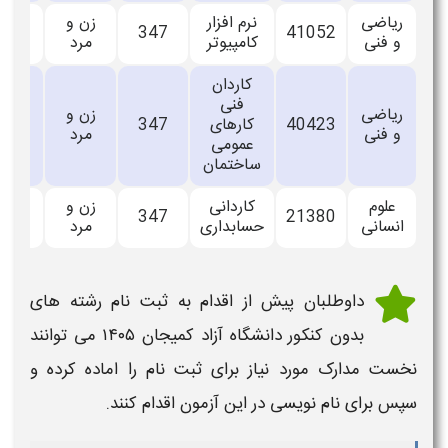
ریاضی
نرم افزار
زن و
تمام
347
41052
و فنی
کامپیوتر
مرد
وقت
کاردان
فنی
ریاضی
زن و
تمام
40423
کارهای
347
و فنی
مرد
وقت
عمومی
ساختمان
علوم
کاردانی
زن و
تمام
347
21380
انسانی
حسابداری
مرد
وقت
داوطلبان پیش از اقدام به ثبت نام رشته های
بدون کنکور دانشگاه آزاد
کمیجان
۱۴۰۵
می توانند
نخست مدارک مورد نیاز برای ثبت نام را اماده کرده و
سپس برای نام نویسی در این آزمون اقدام کنند.