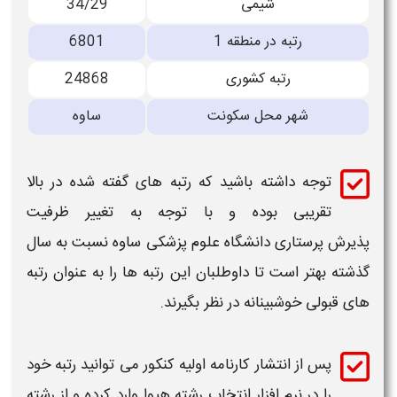
شیمی
34/29
رتبه در منطقه 1
6801
رتبه کشوری
24868
شهر محل سکونت
ساوه
توجه داشته باشید که
رتبه
های گفته شده در بالا
تقریبی بوده و با توجه به تغییر ظرفیت
پذیرش
پرستاری
دانشگاه علوم پزشکی
ساوه
نسبت به سال
گذشته بهتر است تا داوطلبان این
رتبه
ها را به عنوان
رتبه
های
قبولی
خوشبینانه در نظر بگیرند.
پس از انتشار کارنامه اولیه کنکور می توانید
رتبه
خود
را در نرم افزار انتخاب رشته هیوا وارد کرده و از رشته