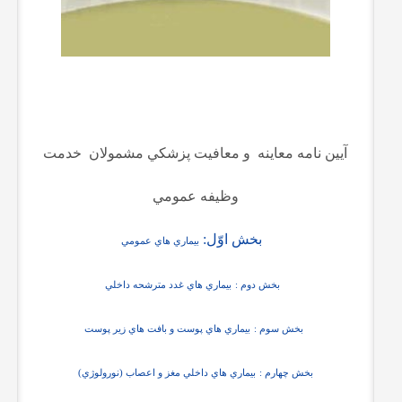
آيين نامه معاينه
و معافيت پزشکي مشمولان
خدمت
وظيفه عمومي
بخش اوّل:
بيماري هاي عمومي
بخش دوم :
بيماري هاي غدد مترشحه داخلي
بخش سوم :
بيماري هاي پوست و بافت هاي زير پوست
بخش چهارم :
بيماري هاي داخلي مغز و اعصاب (نورولوژي)