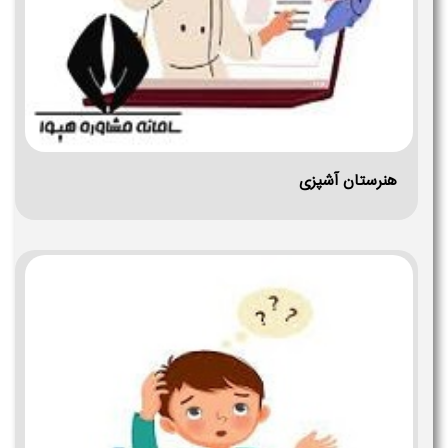
هنرستان آشپزی