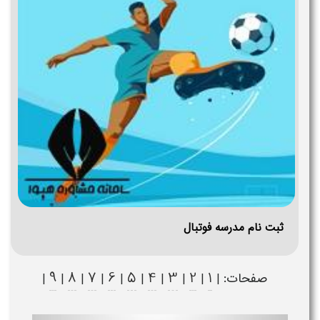
ثبت نام مدرسه فوتبال
9
8
7
6
5
4
3
2
1
صفحات: |
|
|
|
|
|
|
|
|
|