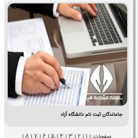
جاماندگان ثبت نام دانشگاه آزاد
8
7
6
5
4
3
2
1
صفحات: |
|
|
|
|
|
|
|
|