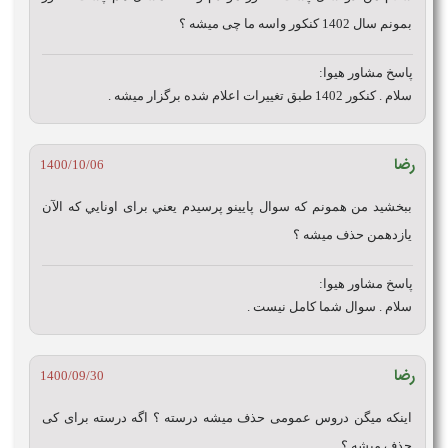
بمونم سال 1402 کنکور واسه ما چی میشه ؟
پاسخ مشاور هیوا:
سلام . کنکور 1402 طبق تغییرات اعلام شده برگزار میشه .
رضا
1400/10/06
ببخشيد من همونم كه سوال پايينو پرسيدم يعني براى اونايي كه الآن
يازدهمن حذف ميشه ؟
پاسخ مشاور هیوا:
سلام . سوال شما کامل نیست .
رضا
1400/09/30
اینکه میگن دروس عمومی حذف میشه درسته ؟ اگه درسته برای کی
حذف میشه ؟