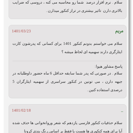
سلام . نرم افزار درصد شما رو محاسبه می کنه ، دروسی که ضرایب
بالاتری دارن تاثیر بیشتری در تراز کنکور میذارن .
مریم
1401/03/23
سلام می خواستم بدونم کنکور 1401 برای کسانی که پدرشون کارت
ایثارگری دارند سهمیه ای لحاظ میشه ؟
پاسخ مشاور هیوا:
سلام . در صورتی که پدر شما سابقه حداقل 6 ماه حضور داوطلبانه در
جبهه دارن ، می تونین در کنکور سراسری از سهمیه ایثارگران 5
درصدی استفاده کنین .
..
1401/02/18
سلام حذفیات کنکور فارسی یازدهم که شعر وروانخوانی ها حذف شده
آیا برای همه کنکوری ها هست یا فقط بر اساس رنگ بندی کرونا