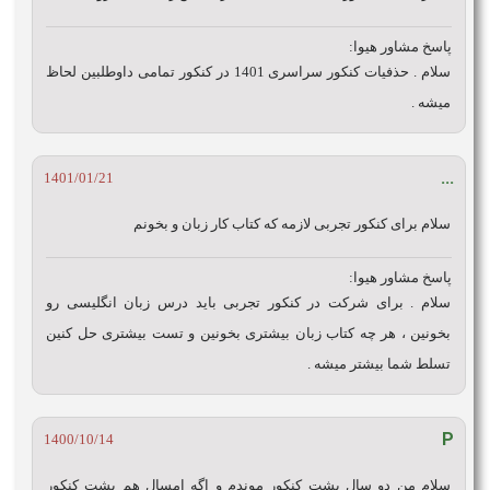
پاسخ مشاور هیوا:
سلام . حذفیات کنکور سراسری 1401 در کنکور تمامی داوطلبین لحاظ
میشه .
...
1401/01/21
سلام برای کنکور تجربی لازمه که کتاب کار زبان و بخونم
پاسخ مشاور هیوا:
سلام . برای شرکت در کنکور تجربی باید درس زبان انگلیسی رو
بخونین ، هر چه کتاب زبان بیشتری بخونین و تست بیشتری حل کنین
تسلط شما بیشتر میشه .
P
1400/10/14
سلام من دو سال پشت کنکور موندم و اگه امسال هم پشت کنکور