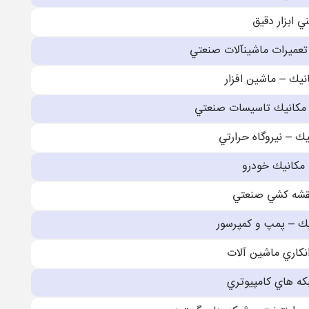
ي ابزار دقيق
تعميرات ماشينآلات صنعتي
نيك – ماشين افزار
– مكانيك تاسيسات صنعتي
يك – نيروگاه حرارتي
 مكانيك خودرو
نقشه كشي صنعتي
يك – پمپ و كمپرسور
انكاري ماشين آلات
كه هاي كامپيوتري