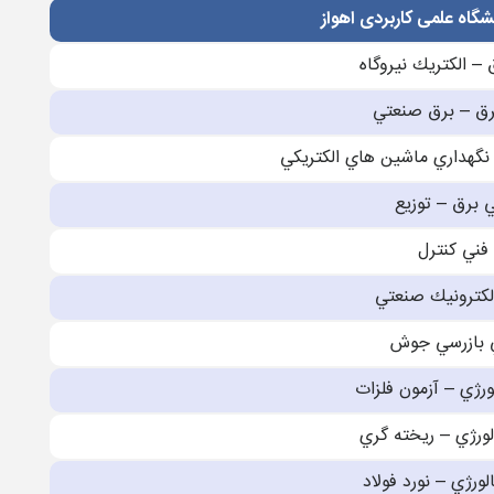
شگاه علمی کاربردی اهواز
 – الكتريك نيروگاه
برق – برق صنعتي
 نگهداري ماشين هاي الكتريكي
ي برق – توزيع
 فني كنترل
الكترونيك صنعتي
ي بازرسي جوش
ورژي – آزمون فلزات
لورژي – ريخته گري
لورژي – نورد فولاد