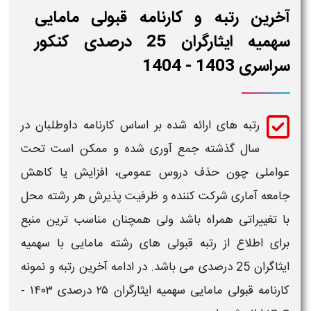
رین رتبه و کارنامه قبولی مامایی
سهمیه ایثارگران 25 درصدی کنکور
ی 1403 - 1404
رتبه
های ارائه شده بر اساس
کارنامه
داوطلبان در
سال گذشته جمع آوری شده و ممکن است تحت
املی چون حذف دروس عمومی، افزایش یا کاهش
عه آماری شرکت کننده و ظرفیت پذیرش هر رشته محل
تغییراتی همراه باشد ولی همچنان مناسب ترین منبع
ی اطلاع از
رتبه قبولی
های رشته
مامایی با سهمیه
ان 25 درصدی
می باشد. در ادامه
آخرین رتبه و نمونه
کارنامه قبولی مامایی سهمیه ایثارگران ۲۵ درصدی ۱۴۰۳ -