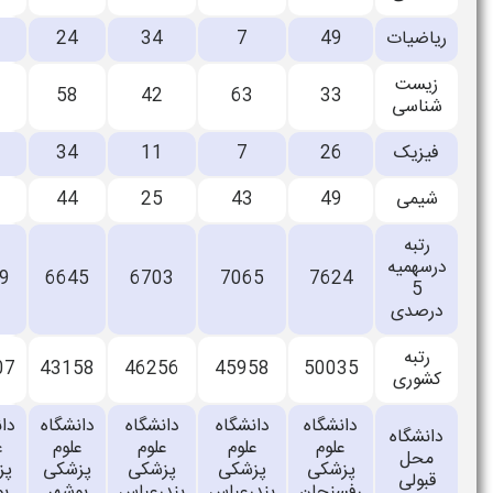
یاضیات
49
7
34
24
40
زیست
44
58
42
63
33
ناسی
فیزیک
26
7
11
34
27
شیمی
49
43
25
44
31
رتبه
رسهمیه
4859
6645
6703
7065
7624
5
رصدی
رتبه
33207
43158
46256
45958
50035
شوری
دانشگاه
دانشگاه
دانشگاه
دانشگاه
دانشگاه
انشگاه
علوم
علوم
علوم
علوم
علوم
محل
پزشکی
پزشکی
پزشکی
پزشکی
پزشکی
قبولی
رفسنجان
بندرعباس
بندرعباس
بوشهر
بوشهر