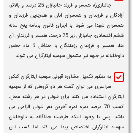
جانبازی)، همسر و فرزند جانبازان
25 درصد
و بالاتر،
دگان و فرزندان و همسران آنان و همچنين فرزندان و
ران شهدا می شود. با اجرای قانون برنامه پنج ساله
 اقتصادی، جانبازان زیر
25
درصد، همسر و فرزندان آن
ها، همسر و فرزندان رزمندگان با حداقل 6 ماه حضور
طلبانه در جبهه نیز مشمول
سهمیه ایثارگران
می شوند.
به منظور تکمیل مشاوره قبولی
سهمیه ایثارگران
کنکور
سراسری می توان گفت هر دو گروهی که از
سهمیه
ارگران
استفاده می کنند برای قبولی در هر رشته محل،
کسب 70 درصد نمره نمره آخرین نفر قبولی الزامی می
د. پس با وجود اینکه ظرفیت جداگانه به داوطلبان
یه ایثارگران
اختصاص پیدا می کند اما کسب این