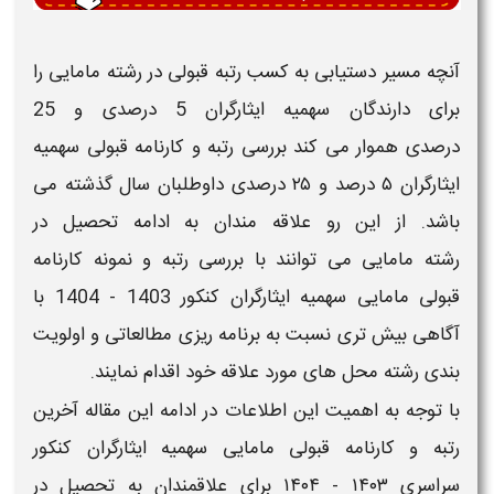
ه مسیر دستیابی به کسب
رتبه
قبولی در رشته
مامایی
را
ای دارندگان
سهمیه ایثارگران 5 درصدی
و
25
صدی
هموار می کند بررسی
رتبه
و
کارنامه
قبولی
سهمیه
رگران ۵
درصد و
۲۵ درصدی
داوطلبان سال گذشته می
شد. از این رو علاقه مندان به ادامه تحصیل در
ته
مامایی
می توانند با بررسی
رتبه
و
نمونه کارنامه
ولی
مامایی سهمیه ایثارگران
کنکور
1403 - 1404
با
هی بیش تری نسبت به برنامه ریزی مطالعاتی و اولویت
ی رشته محل های مورد علاقه خود اقدام نمایند.
توجه به اهمیت این اطلاعات در ادامه این مقاله آخرین
به
و
کارنامه
قبولی
مامایی سهمیه ایثارگران
کنکور
اسری
۱۴۰۳ - ۱۴۰۴
برای علاقمندان به تحصیل در