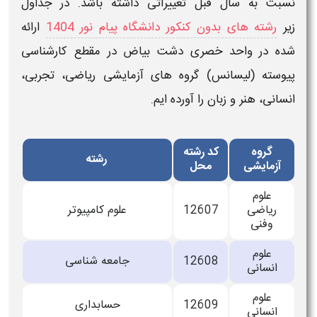
نسبت به سال قبل تغییراتی داشته باشد. در جداول
زیر
رشته های بدون کنکور دانشگاه پیام نور 1404
ارائه
شده در واحد
خصری دشت بیاض
در مقطع کارشناسی
پیوسته (لیسانس) گروه های آزمایشی ریاضی، تجربی،
انسانی، هنر و زبان را آورده ایم.
گروه
کد رﺷﺘﻪ
رﺷﺘﻪ
آزمایشی
محل
علوم
ریاضی
12607
علوم کامپیوتر
وفنی
علوم
12608
جامعه شناسی
انسانی
علوم
12609
حسابداری
انسانی