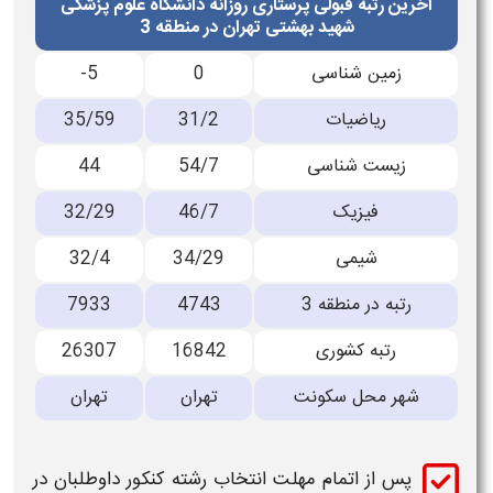
آخرین رتبه قبولی پرستاری روزانه دانشگاه علوم پزشکی
شهید بهشتی تهران در منطقه 3
زمین شناسی
0
-5
ریاضیات
31/2
35/59
زیست شناسی
54/7
44
فیزیک
46/7
32/29
شیمی
34/29
32/4
رتبه در منطقه 3
4743
7933
رتبه کشوری
16842
26307
شهر محل سکونت
تهران
تهران
پس از اتمام مهلت انتخاب رشته کنکور داوطلبان در