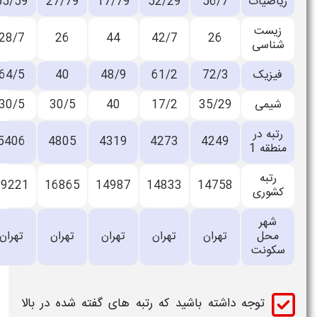
ریاضیات
56/7
52/29
17/79
27/79
55/59
زیست
28/7
26
44
42/7
26
شناسی
فیزیک
72/3
61/2
48/9
40
64/5
شیمی
35/29
17/2
40
30/5
30/5
رتبه در
5406
4805
4319
4273
4249
منطقه 1
رتبه
19221
16865
14987
14833
14758
کشوری
شهر
محل
تهران
تهران
تهران
تهران
تهران
سکونت
توجه داشته باشید که
رتبه
های گفته شده در بالا