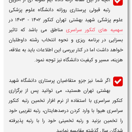
آنچه در این مقاله ارائه داده ایم نمونه ای از
آخرین
رتبه قبولی
پرستاری
روزانه دانشگاه علوم پزشکی
علوم پزشکی
شهید بهشتی تهران
کنکور
۱۴۰۲ - ۱۴۰۳
در
سهمیه های کنکور سراسری
مناطق می باشد که تاثیر
بسزایی در برنامه ریزی و نحوه انتخاب رشته داوطلبان
خواهد داشت اما در کنار بررسی این اطلاعات باید به علاقه،
هزینه، مسیر و کیفیت
دانشگاه
نیز توجه نمود.
اگر شما نیز جزو متقاضیان
پرستاری
دانشگاه
شهید
بهشتی تهران
هستید، می توانید پس از برگزاری
کنکور سراسری با استفاده از نرم افزار تخمین
رتبه کنکور
سراسری هیوا
با وارد کردن درصدهایتان،
رتبه
تقریبی خود
را تخمین بزنید و رتبه تخمینی خود را با
رتبه
پذیرفته
شدگان سال گذشته مقایسه نمایید.