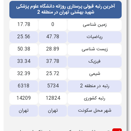
آخرین رتبه قبولی پرستاری روزانه دانشگاه علوم پزشکی
شهید بهشتی تهران در منطقه 2
زمین شناسی
0
17.78
رياضيات
47.78
25.56
زیست شناسی
28.89
50.38
فیزیک
37.78
33.34
شیمی
25.72
32.39
رتبه در منطقه 2
5734
6318
رتبه کشوری
12824
14209
شهر محل سکونت
تهران
تهران