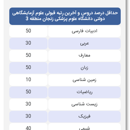
حداقل درصد دروس و آخرین رتبه قبولی علوم آزمایشگاهی
​​دولتی دانشگاه علوم پزشکی زنجان منطقه 3
ادبیات فارسی
50
عربی
30
معارف
50
زبان
50
زمین شناسی
10
ریاضیات
50
زیست شناسی
30
فیزیک
30
شیمی
40